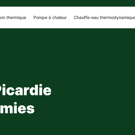
tion thermique
Pompe à chaleur
Chauffe-eau thermodynamiqu
icardie
omies