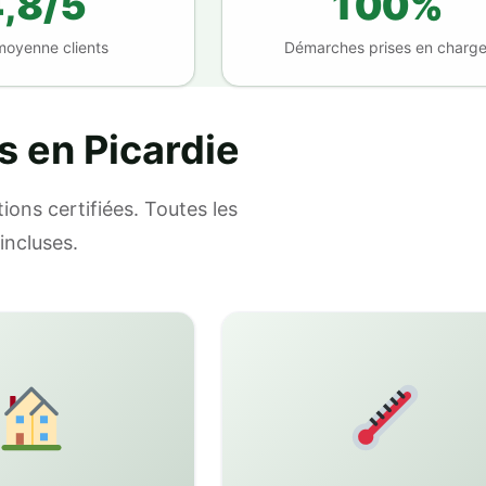
,8/5
100%
moyenne clients
Démarches prises en charg
s en Picardie
ions certifiées. Toutes les
incluses.